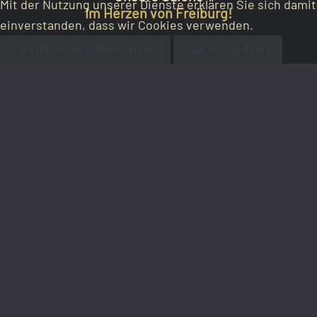
Mit der Nutzung unserer Dienste erklären Sie sich damit
Im Herzen von Freiburg!
einverstanden, dass wir Cookies verwenden.
WEITERE INFORMATIONEN
AKZEPTIEREN
Haarschmiede Gerberau
Gerberau 12
79098 Freiburg im Breisgau
Tel. 0761.29280588
Öffnungszeiten:
Mo.: nach Vereinbarung
Di. - Fr.: 09.00 - 19.00 Uhr
Sa.: 09.00 - 14.00 Uhr